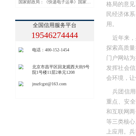
国家邮政局：《快递电子运单》国家标准强化个人信息保护
格局的意见
民经济体系
用。
全国信用服务平台
19546274444
近年来，
探索高质量
电话：400-152-1454
门户网站为
北京市昌平区回龙观西大街9号
发挥社会信
院1号楼11层2单元1208
会环境，让
jnszfcgxt@163.com
兵团信用
重点、安全
和互联网两
等三类核心
上应用。兵