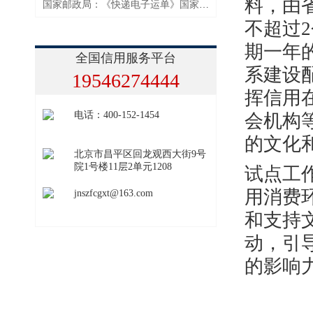
料，由
国家邮政局：《快递电子运单》国家标准强化个人信息保护
不超过
期一年
全国信用服务平台
系建设
19546274444
挥信用
电话：400-152-1454
会机构
的文化
北京市昌平区回龙观西大街9号
院1号楼11层2单元1208
试点工
用消费
jnszfcgxt@163.com
和支持
动，引
的影响